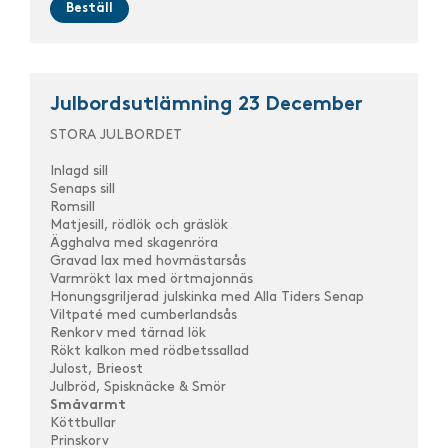
Beställ
Julbordsutlämning 23 December
STORA JULBORDET
Inlagd sill
Senaps sill
Romsill
Matjesill, rödlök och gräslök
Ägghalva med skagenröra
Gravad lax med hovmästarsås
Varmrökt lax med örtmajonnäs
Honungsgriljerad julskinka med Alla Tiders Senap
Viltpaté med cumberlandsås
Renkorv med tärnad lök
Rökt kalkon med rödbetssallad
Julost, Brieost
Julbröd, Spisknäcke & Smör
Småvarmt
Köttbullar
Prinskorv