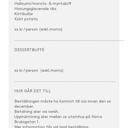
Halloumi/morots- & myntabiff
Honungsglacerade ribs
Köttbullar
Kokt potatis
xx kr / person (exkl.moms)
.............................................................................
DESSERTBUFFÉ
xx kr / person (exkl.moms)
.......................................................................
HUR GÅR DET TILL
Beställningen måste ha kommit till oss innan den xx
december.
Betalning sker via swish.
Upphämtning sker mellan xx utomhus på Norra
Bruksgatan 1.
Mer information fås vid lagd beställning.