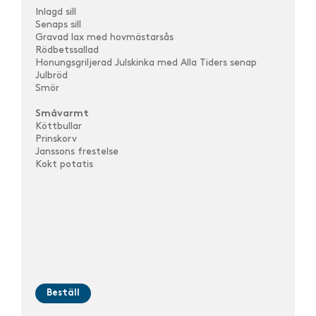
Inlagd sill
Senaps sill
Gravad lax med hovmästarsås
Rödbetssallad
Honungsgriljerad Julskinka med Alla Tiders senap
Julbröd
Smör
Småvarmt
Köttbullar
Prinskorv
Janssons frestelse
Kokt potatis
Beställ