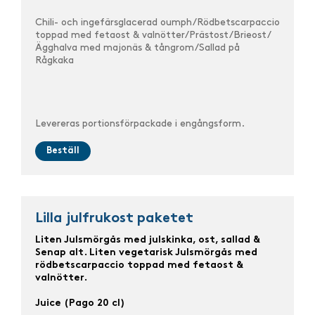
Chili- och ingefärsglacerad oumph
/R
ödbetscarpaccio
toppad med fetaost & valnötter
/
Prästost/Brieost/
Ägghalva med majonäs & tångrom/Sallad på
Rågkaka
Levereras portionsförpackade i engångsform.
Beställ
Lilla julfrukost paketet
Liten Julsmörgås med julskinka, ost, sallad &
Senap alt.
Liten vegetarisk Julsmörgås med
rödbetscarpaccio toppad med fetaost &
valnötter.
Juice (Pago 20 cl)