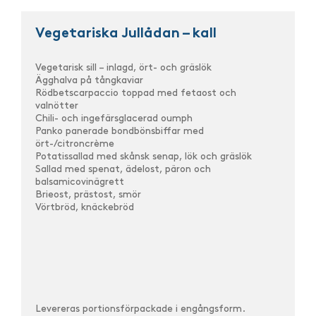
Vegetariska Jullådan – kall
Vegetarisk sill – inlagd, ört- och gräslök
Ägghalva på tångkaviar
Rödbetscarpaccio toppad med fetaost och
valnötter
Chili- och ingefärsglacerad oumph
Panko panerade bondbönsbiffar med
ört-/citroncrème
Potatissallad med skånsk senap, lök och gräslök
Sallad med spenat, ädelost, päron och
balsamicovinägrett
Brieost, prästost, smör
Vörtbröd, knäckebröd
Levereras portionsförpackade i engångsform.