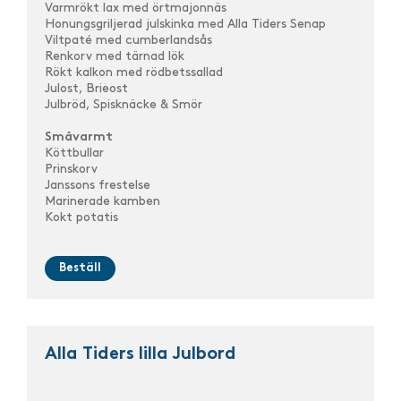
Varmrökt lax med örtmajonnäs
Honungsgriljerad julskinka med Alla Tiders Senap
Viltpaté med cumberlandsås
Renkorv med tärnad lök
Rökt kalkon med rödbetssallad
Julost, Brieost
Julbröd, Spisknäcke & Smör
Småvarmt
Köttbullar
Prinskorv
Janssons frestelse
Marinerade kamben
Kokt potatis
Beställ
Alla Tiders lilla Julbord