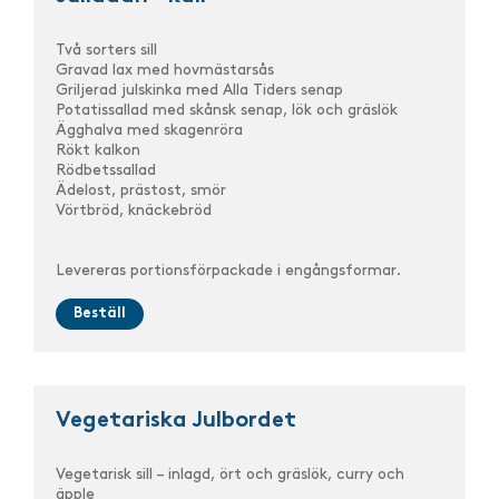
Två sorters sill
Gravad lax med hovmästarsås
Griljerad julskinka med Alla Tiders senap
Potatissallad med skånsk senap, lök och gräslök
Ägghalva med skagenröra
Rökt kalkon
Rödbetssallad
Ädelost, prästost, smör
Vörtbröd, knäckebröd
Levereras portionsförpackade i engångsformar.
Beställ
Vegetariska Julbordet
Vegetarisk sill – inlagd, ört och gräslök, curry och
äpple