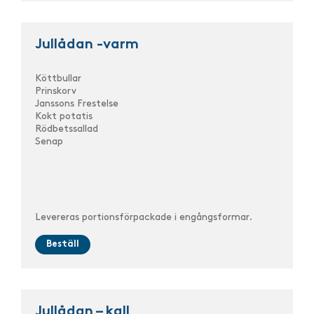
Jullådan -varm
Köttbullar
Prinskorv
Janssons Frestelse
Kokt potatis
Rödbetssallad
Senap
Levereras portionsförpackade i engångsformar.
Beställ
Jullådan – kall