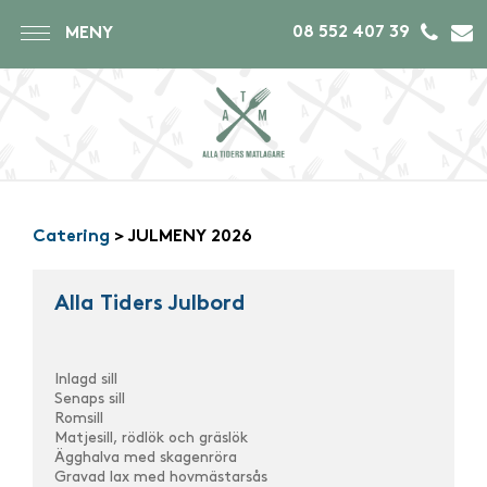
08 552 407 39
MENY
Catering
> JULMENY 2026
Alla Tiders Julbord
Inlagd sill
Senaps sill
Romsill
Matjesill, rödlök och gräslök
Ägghalva med skagenröra
Gravad lax med hovmästarsås